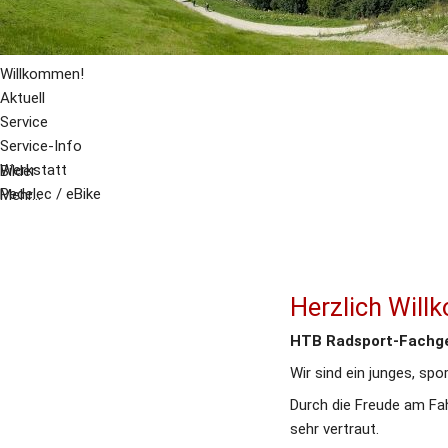
Willkommen!
Aktuell
Service
Service-Info
Werkstatt
Bilder
Pedelec / eBike
Mehr...
Herzlich Wil
HTB Radsport-Fachge
Wir sind ein junges, spo
Durch die Freude am Fah
sehr vertraut.