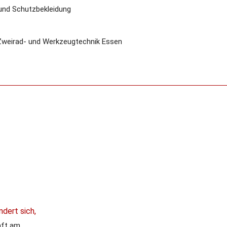
 und Schutzbekleidung
 Zweirad- und Werkzeugtechnik Essen
ndert sich,
äft am