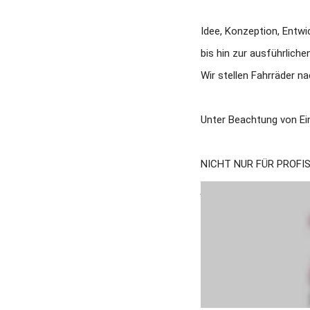
Idee, Konzeption, Entwick
bis hin zur ausführlich
Wir stellen Fahrräder n
Unter Beachtung von Ei
NICHT NUR FÜR PROFIS
Unser Service: 
• Inspektion, Wartung 
• Konzepterstellung
• individuelle Anpassung
• Pimp My Bike
• Technische Hilfe